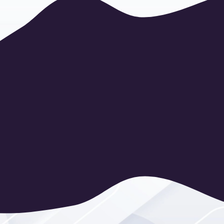
тали Вашего
о!
ения мероприятия,
я, годовщины свадьбы,
по случаю
т быть разный.
во, разнообразно
00
успешно