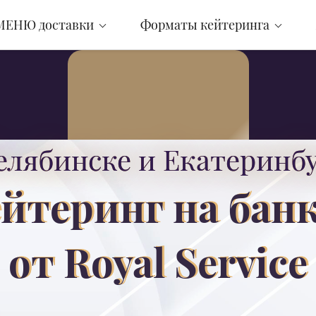
МЕНЮ доставки
Форматы кейтеринга
елябинске и Екатеринб
Отправить заявку на кейтеринг
йтеринг на бан
от Royal Service