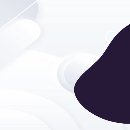
Обращайтесь в Royal Service, обсудим все де
мероприятия и выполним его безукоризненн
Самый часто заказываемый формат провед
безусловно, является банкет.
Свадебный, по случаю юбилеев, дни рождени
корпоратив, выпускной, новогодний банкет, 
профессиональных праздников - повод може
Неизменным остаётся желание вкусно, краси
накормить гостей! На нашем счету
более 10