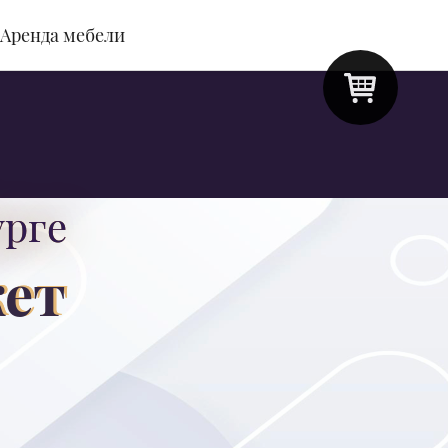
Аренда мебели
урге
кет